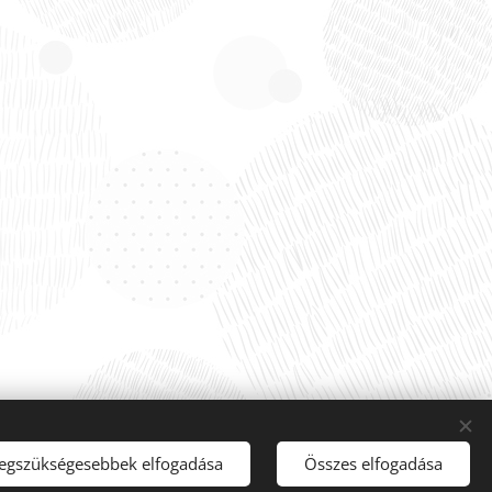
a..
legszükségesebbek elfogadása
Összes elfogadása