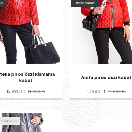
ió
Utolsó darab!
tella piros őszi kismama
Anita piros őszi kabát
kabát
13 990
Ft
13 990
Ft
14 990
Ft
14 990
Ft
cs raktáron