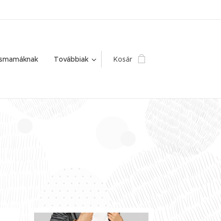
ismamáknak
Továbbiak
Kosár