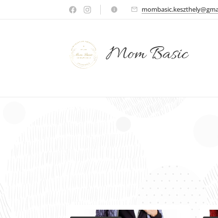
mombasic.keszthely@gma
Mom Basic