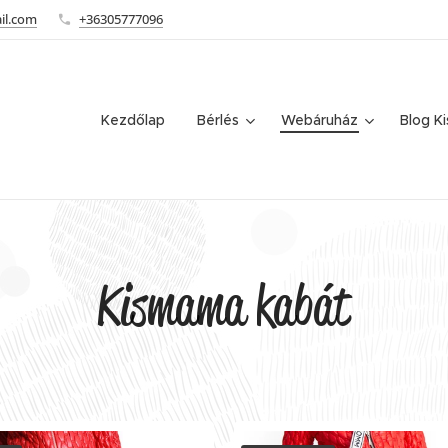
il.com
+36305777096
Kezdőlap
Bérlés
Webáruház
Blog K
Kismama kabát