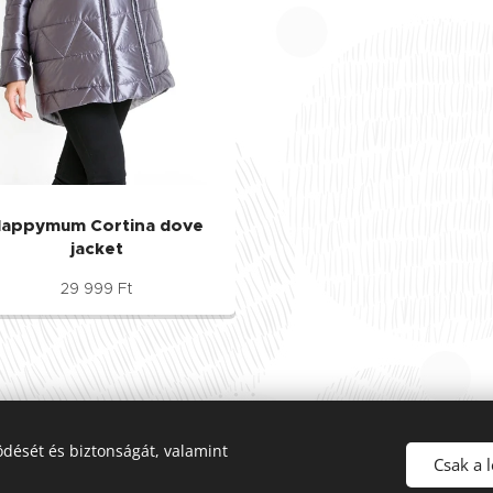
appymum Cortina dove
jacket
29 999
Ft
dését és biztonságát, valamint
2025 Mom-Basic
- Kismamaruha és szaküzlet
. Minden jog fenntartv
Csak a 
Sütik