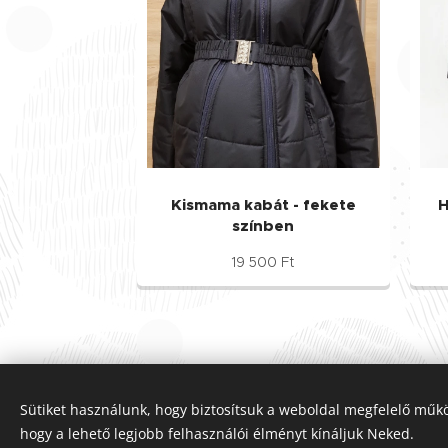
Kismama kabát - fekete
H
színben
19 500
Ft
Sütiket használunk, hogy biztosítsuk a weboldal megfelelő műkö
© 
hogy a lehető legjobb felhasználói élményt kínáljuk Neked.