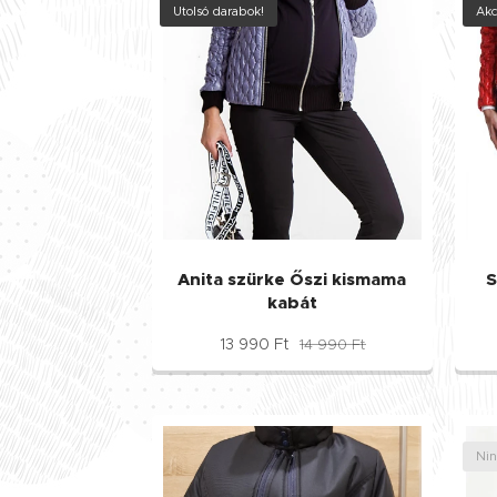
Utolsó darabok!
Akc
Anita szürke Őszi kismama
S
kabát
13 990
Ft
14 990
Ft
Nin