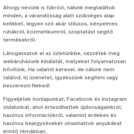
Ahogy nevünk is tükrözi, nálunk megtaláltok
minden, a várandósság alatt szükséges alap
kelléket, legyen szó akár stílusos, kényelmes
ruhákról, kozmetikumról, szoptatást segítő
termékekről.
Látogassatok el az üzletünkbe, nézzétek meg
webáruházunk kínálatát, melyeket folyamatosan
bővítünk. Ha valamit keresel, de nálunk nem
találod, írj üzenetet, igyekszünk segíteni vagy
beszerezni Neked!
Figyeljétek honlapunkat, Facebook és Instagram
oldalunkat, ahol értesülhettek újdonságainkról,
hasznos információkról, valamint érdekes és
hasznos bejegyzéseket olvashattok anyukákat
érintő témákban.