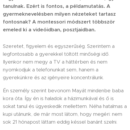
tanulnak. Ezért is fontos, a példamutatás. A
gyermeknevelésben milyen nézeteket tartasz
fontosnak? A montessori módszert többször
emeled ki a videóidban, posztjaidban.
Szeretet, figyelem és egyszerűség. Szerintem a
legfontosabb a gyerekkel töltött minőségi idő.
Ilyenkor nem megy a TV a háttérben és nem
nyomkodjuk a telefonunkat sem, hanem a
gyerekünkre és az igényeire koncentrálunk.
Én személy szerint bevonom Mayát mindenbe baba
kora óta. Így én is haladok a házimunkával és ő is
sokat tanul és ügyeskedik mellettem. Néha hatalmas a
kupi utánunk, de már most látom, hogy megéri: nem
sok 21 hónapost láttam eddig késsel banánt szelni.