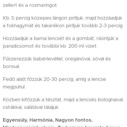
zellert és a rozmaringot.
Kb. 5 percig közepes lángon pirítjuk, majd hozzáadjuk
a fokhagymát és takarékon pirítjuk tovább 2-3 percig.
Hozzáadjuk a barna lencsét és a gombát, ráöntjük a
paradicsomot és további kb. 200 ml vizet.
Fűszerezzük babérlevéllel, oregánóval, sóval és
borssal.
Fedő alatt főzzük 20-30 percig, amíg a lencse
megpuhul.
Közben kifőzzük a tésztát, majd a lencsés bolognaival,
csírákkal, salátával tálaljuk.
Egyensúly. Harmónia. Nagyon fontos.