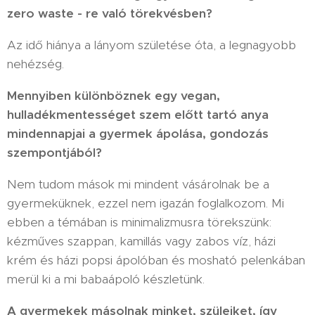
zero waste - re való törekvésben?
Az idő hiánya a lányom születése óta, a legnagyobb
nehézség.
Mennyiben különböznek egy vegan,
hulladékmentességet szem előtt tartó anya
mindennapjai a gyermek ápolása, gondozás
szempontjából?
Nem tudom mások mi mindent vásárolnak be a
gyermeküknek, ezzel nem igazán foglalkozom. Mi
ebben a témában is minimalizmusra törekszünk:
kézműves szappan, kamillás vagy zabos víz, házi
krém és házi popsi ápolóban és mosható pelenkában
merül ki a mi babaápoló készletünk.
A gyermekek másolnak minket, szüleiket, így