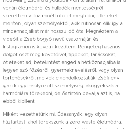
vegán életmódról és hulladék mentességről
szerettem volna minél többet megtudni, ötleteket
meríteni, olyan személyektől, akik rutinosan élik így a
mindennapjaikat már hosszú idő óta. Megnéztem a
videóit a Zsebibogyó nevű csatornáján és
Instagramon is követni kezdtem. Rengeteg hasznos
dolgot oszt meg követőivel, tippeket, tanácsokat,
ötleteket ad, betekintést enged a hétköznapjaiba is,
legyen szó főzésről, gyermeknevelésről, vagy olyan
történésekről, melyek elgondolkoztatják. Zsófi egy
igazi kiegyensúlyozott személyiség, aki igyekszik a
harmóniára törekedni, de őszintén bevallja azt is, ha
ebből kibillent.
Miként vezethetünk mi, Édesanyák, egy olyan
háztartást, ahol törekszünk a zero waste életmódra,