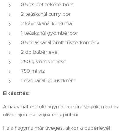
0.5 csipet fekete bors
2 teáskanál curry por
2 kávéskanál kurkuma
1 teáskanál gyömbérpor
0.5 teáskanál őrölt fűszerkömény
2 db babérlevél
250 g vörös lencse
750 ml víz
1 evőkanál kókuszkrém
Elkészítés:
A hagymát és fokhagymát apróra vágjuk, majd az
olívaolajon elkezdjük megpirítani.
Ha a hagyma már üveges, akkor a babérlevél