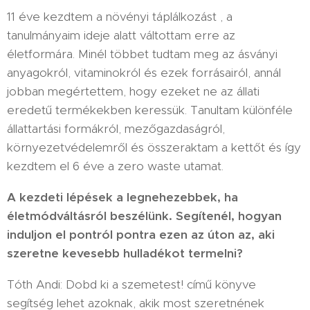
11 éve kezdtem a növényi táplálkozást , a
tanulmányaim ideje alatt váltottam erre az
életformára. Minél többet tudtam meg az ásványi
anyagokról, vitaminokról és ezek forrásairól, annál
jobban megértettem, hogy ezeket ne az állati
eredetű termékekben keressük. Tanultam különféle
állattartási formákról, mezőgazdaságról,
környezetvédelemről és összeraktam a kettőt és így
kezdtem el 6 éve a zero waste utamat.
A kezdeti lépések a legnehezebbek, ha
életmódváltásról beszélünk. Segítenél, hogyan
induljon el pontról pontra ezen az úton az, aki
szeretne kevesebb hulladékot termelni?
Tóth Andi: Dobd ki a szemetest! című könyve
segítség lehet azoknak, akik most szeretnének