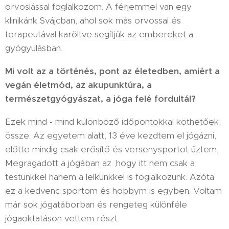
orvoslással foglalkozom. A férjemmel van egy
klinikánk Svájcban, ahol sok más orvossal és
terapeutával karöltve segítjük az embereket a
gyógyulásban.
Mi volt az a történés, pont az életedben, amiért a
vegán életmód, az akupunktúra, a
természetgyógyászat, a jóga felé fordultál?
Ezek mind - mind különböző időpontokkal köthetőek
össze. Az egyetem alatt, 13 éve kezdtem el jógázni,
előtte mindig csak erősítő és versenysportot űztem.
Megragadott a jógában az ,hogy itt nem csak a
testünkkel hanem a lelkünkkel is foglalkozunk. Azóta
ez a kedvenc sportom és hobbym is egyben. Voltam
már sok jógatáborban és rengeteg különféle
jógaoktatáson vettem részt.