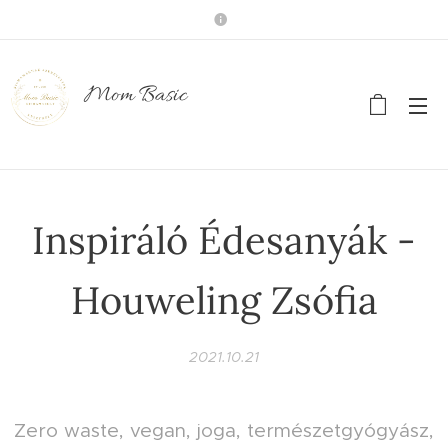
Mom Basic
Inspiráló Édesanyák -
Houweling Zsófia
2021.10.21
Zero waste, vegan, joga, természetgyógyász,