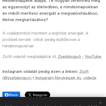
Mindennapjaink alapja. Te hogyan teremted meg
az egyensúlyt az életedben, a mindennapokban
és miből merítesz energiát a megvalósításához,
illetve megtartásához?
A családomból merítem a legtöbb energiát. A
jövőbeli tervek, célok pedig építőkövei a
mindennapoknak.
Zsófi videóit megtaláljátok itt:
Zsebibogyó - YouTube
Instagram oldalát pedig ezen a linken:
Zsofi
(@zsebibogyo) • Instagram-fényképek és -videók
Share