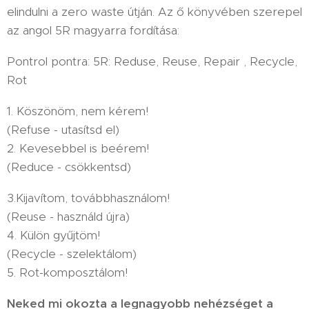
elindulni a zero waste útján. Az ő könyvében szerepel
az angol 5R magyarra fordítása:
Pontrol pontra: 5R: Reduse, Reuse, Repair , Recycle,
Rot
1. Köszönöm, nem kérem!
(Refuse - utasítsd el)
2. Kevesebbel is beérem!
(Reduce - csökkentsd)
3.Kijavítom, továbbhasználom!
(Reuse - használd újra)
4. Külön gyűjtöm!
(Recycle - szelektálom)
5. Rot-komposztálom!
Neked mi okozta a legnagyobb nehézséget a