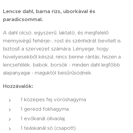
Lencse dahl, barna rizs, uborkával és
paradicsommal.
A dahl olcsó, egyszerű, laktató, és megfelelő
mennyiségű fehérje-, rost és szénhidrát bevitelt is
biztosít a szervezet számára. Lényege, hogy
hüvelyesekből készül, nincs benne rántás, hiszen a
lencsefélék, babok, borsók - minden dahl legfőbb
alapanyagai - maguktól besűrűsödnek.
Hozzávalók:
1 közepes fej vöröshagyma
1 gerezd fokhagyma
1 evőkanál olívaolaj
1 teáskanál só (csapott)