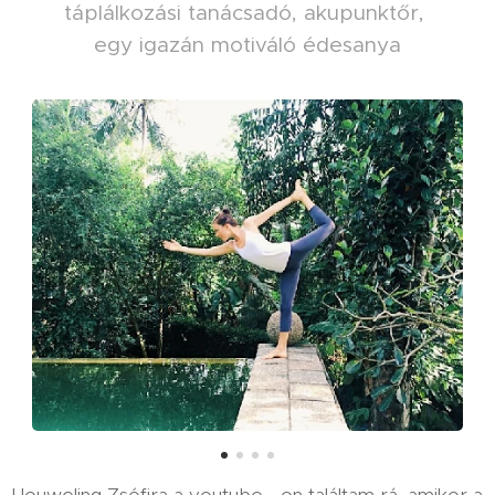
táplálkozási tanácsadó, akupunktőr,
egy igazán motiváló édesanya
Houweling Zsófira a youtube - on találtam rá, amikor a