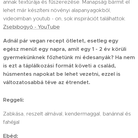
annak textúrája és fűszerezése. Manapság bármit el
lehet már készíteni növényi alapanyagokból,
videoimban youtub - on, sok inspirációt találhattok.
Zsebibogyó - YouTube
Adnál pár vegan recept ötletet, esetleg egy
egész menüt egy napra, amit egy 1 - 2 év körüli
gyermekünknek főzhetünk mi édesanyák? Ha nem
is ezt a táplálkozási formát követi a család,
húsmentes napokat be lehet vezetni, ezzel is
változatosabbá téve az étrendet.
Reggeli:
Zabkása, reszelt almával, kendermaggal, banánnal és
fahéjjal
Ebéd: