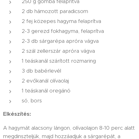
250 g gomba felaprítva
2 db hámozott paradicsom
2 fej közepes hagyma felaprítva
2-3 gerezd fokhagyma, felaprítva
2-3 db sárgarépa apróra vágva
2 szál zellerszár apróra vágva
1 teáskanál szárított rozmaring
3 db babérlevél
2 evőkanál olívaolaj
1 teáskanál oregánó
só, bors
Elkészítés:
A hagymát alacsony lángon, olívaolajon 8-10 perc alatt
megdinszteljük, majd hozzáadjuk a sárgarépát, a