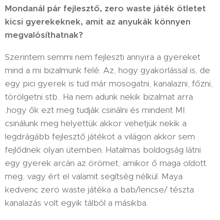
Mondanál pár fejlesztő, zero waste játék ötletet
kicsi gyerekeknek, amit az anyukák könnyen
megvalósíthatnak?
Szerintem semmi nem fejleszti annyira a gyereket
mind a mi bizalmunk felé. Az, hogy gyakorlással is, de
egy pici gyerek is tud már mosogatni, kanalazni, főzni,
törölgetni stb.. Ha nem adunk nekik bizalmat arra
,hogy ők ezt meg tudják csinálni és mindent MI
csinálunk meg helyettük akkor vehetjük nekik a
legdrágább fejlesztő játékot a világon akkor sem
fejlődnek olyan ütemben. Hatalmas boldogság látni
egy gyerek arcán az örömet, amikor ő maga oldott
meg, vagy ért el valamit segítség nélkül. Maya
kedvenc zero waste játéka a bab/lencse/ tészta
kanalazás volt egyik tálból a másikba.