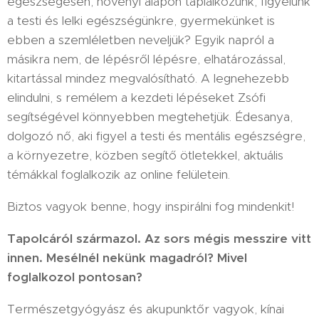
egészségesen, növényi alapon táplálkozunk, figyelünk
a testi és lelki egészségünkre, gyermekünket is
ebben a szemléletben neveljük? Egyik napról a
másikra nem, de lépésről lépésre, elhatározással,
kitartással mindez megvalósítható. A legnehezebb
elindulni, s remélem a kezdeti lépéseket Zsófi
segítségével könnyebben megtehetjük. Édesanya,
dolgozó nő, aki figyel a testi és mentális egészségre,
a környezetre, közben segítő ötletekkel, aktuális
témákkal foglalkozik az online felületein.
Biztos vagyok benne, hogy inspirálni fog mindenkit!
Tapolcáról származol. Az sors mégis messzire vitt
innen. Mesélnél nekünk magadról? Mivel
foglalkozol pontosan?
Természetgyógyász és akupunktőr vagyok, kínai