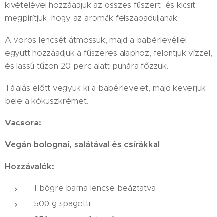
kivételével hozzáadjuk az összes fűszert, és kicsit
megpirítjuk, hogy az aromák felszabaduljanak.
A vörös lencsét átmossuk, majd a babérlevéllel
együtt hozzáadjuk a fűszeres alaphoz, felöntjük vízzel,
és lassú tűzön 20 perc alatt puhára főzzük.
Tálalás előtt vegyük ki a babérlevelet, majd keverjük
bele a kókuszkrémet.
Vacsora:
Vegán bolognai, salátával és csírákkal
Hozzávalók:
1 bögre barna lencse beáztatva
500 g spagetti