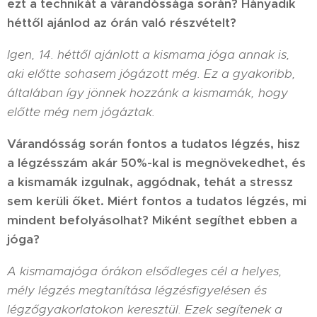
ezt a technikát a várandóssága során? Hányadik
héttől ajánlod az órán való részvételt?
Igen, 14. héttől ajánlott a kismama jóga annak is,
aki előtte sohasem jógázott még. Ez a gyakoribb,
általában így jönnek hozzánk a kismamák, hogy
előtte még nem jógáztak.
Várandósság során fontos a tudatos légzés, hisz
a légzésszám akár 50%-kal is megnövekedhet, és
a kismamák izgulnak, aggódnak, tehát a stressz
sem kerüli őket. Miért fontos a tudatos légzés, mi
mindent befolyásolhat? Miként segíthet ebben a
jóga?
A kismamajóga órákon elsődleges cél a helyes,
mély légzés megtanítása légzésfigyelésen és
légzőgyakorlatokon keresztül. Ezek segítenek a