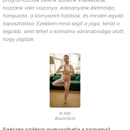
programozódik belénk szüleink viselkedése,
hozzánk való viszonya, édesanyánk életmódja,
hangulata, a környezeti hatások, és minden egyéb
tapasztalása. Ezekben mind segít a jóga, tehát a
legjobb, amit tehet a kismama várandóssága alatt,
hogy jógázik.
A kép
illusztráció
Egészen szülésig gyakorolhatja a kismama?