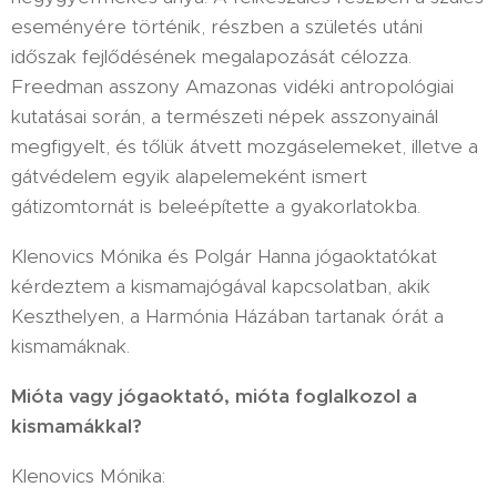
eseményére történik, részben a születés utáni
időszak fejlődésének megalapozását célozza.
Freedman asszony Amazonas vidéki antropológiai
kutatásai során, a természeti népek asszonyainál
megfigyelt, és tőlük átvett mozgáselemeket, illetve a
gátvédelem egyik alapelemeként ismert
gátizomtornát is beleépítette a gyakorlatokba.
Klenovics Mónika és Polgár Hanna jógaoktatókat
kérdeztem a kismamajógával kapcsolatban, akik
Keszthelyen, a Harmónia Házában tartanak órát a
kismamáknak.
Mióta vagy jógaoktató, mióta foglalkozol a
kismamákkal?
Klenovics Mónika: