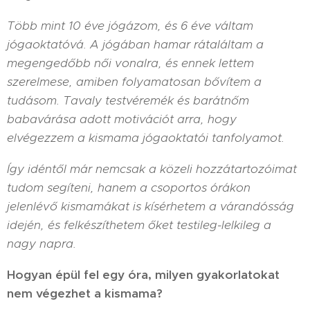
Több mint 10 éve jógázom, és 6 éve váltam
jógaoktatóvá. A jógában hamar rátaláltam a
megengedőbb női vonalra, és ennek lettem
szerelmese, amiben folyamatosan bővítem a
tudásom. Tavaly testvéremék és barátnőm
babavárása adott motivációt arra, hogy
elvégezzem a kismama jógaoktatói tanfolyamot.
Így idéntől már nemcsak a közeli hozzátartozóimat
tudom segíteni, hanem a csoportos órákon
jelenlévő kismamákat is kísérhetem a várandósság
idején, és felkészíthetem őket testileg-lelkileg a
nagy napra.
Hogyan épül fel egy óra, milyen gyakorlatokat
nem végezhet a kismama?