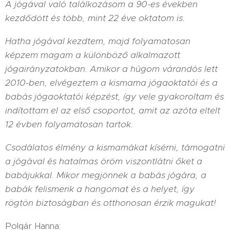
A jógával való találkozásom a 90-es években
kezdődött és több, mint 22 éve oktatom is.
Hatha jógával kezdtem, majd folyamatosan
képzem magam a különböző alkalmazott
jógairányzatokban. Amikor a húgom várandós lett
2010-ben, elvégeztem a kismama jógaoktatói és a
babás jógaoktatói képzést, így vele gyakoroltam és
indítottam el az első csoportot, amit az azóta eltelt
12 évben folyamatosan tartok.
Csodálatos élmény a kismamákat kísérni, támogatni
a jógával és hatalmas öröm viszontlátni őket a
babájukkal. Mikor megjönnek a babás jógára, a
babák felismerik a hangomat és a helyet, így
rögtön biztoságban és otthonosan érzik magukat!
Polgár Hanna: