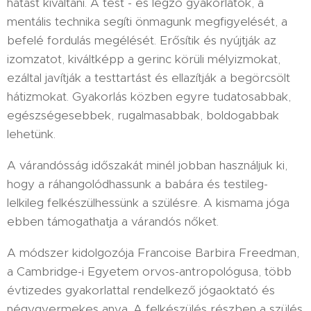
hatást kiváltani. A test - és légző gyakorlatok, a
mentális technika segíti önmagunk megfigyelését, a
befelé fordulás megélését. Erősítik és nyújtják az
izomzatot, kiváltképp a gerinc körüli mélyizmokat,
ezáltal javítják a testtartást és ellazítják a begörcsölt
hátizmokat. Gyakorlás közben egyre tudatosabbak,
egészségesebbek, rugalmasabbak, boldogabbak
lehetünk.
A várandósság időszakát minél jobban használjuk ki,
hogy a ráhangolódhassunk a babára és testileg-
lelkileg felkészülhessünk a szülésre. A kismama jóga
ebben támogathatja a várandós nőket.
A módszer kidolgozója Francoise Barbira Freedman,
a Cambridge-i Egyetem orvos-antropológusa, több
évtizedes gyakorlattal rendelkező jógaoktató és
négygyermekes anya. A felkészülés részben a szülés