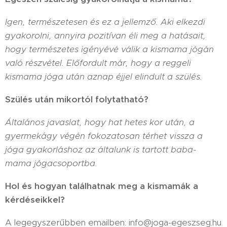
Igen, természetesen és ez a jellemző. Aki elkezdi
gyakorolni, annyira pozitívan éli meg a hatásait,
hogy természetes igényévé válik a kismama jógán
való részvétel. Előfordult már, hogy a reggeli
kismama jóga után aznap éjjel elindult a szülés.
Szülés után mikortól folytatható?
Általános javaslat, hogy hat hetes kor után, a
gyermekágy végén fokozatosan térhet vissza a
jóga gyakorláshoz az általunk is tartott baba-
mama jógacsoportba.
Hol és hogyan találhatnak meg a kismamák a
kérdéseikkel?
A legegyszerűbben emailben: info@joga-egeszseg.hu