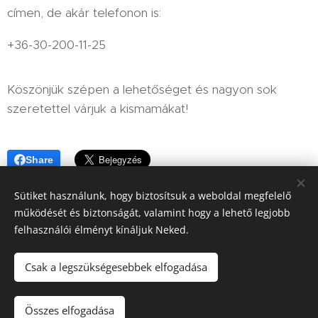
címen, de akár telefonon is:
+36-30-200-11-25
Köszönjük szépen a lehetőséget és nagyon sok
szeretettel várjuk a kismamákat!
Share
Sütiket használunk, hogy biztosítsuk a weboldal megfelelő
működését és biztonságát, valamint hogy a lehető legjobb
felhasználói élményt kínáljuk Neked.
Csak a legszükségesebbek elfogadása
© 2025 Mom-Basic
- Kismamaruha és szaküzlet
. Minden jog
fenntartva..
Összes elfogadása
Sütik