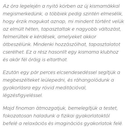
Az óra legelején a nyitó körben az új kismamákkal
megismerkedünk, a többiek pedig szintén elmesélik,
hogy érzik magukat aznap, mi mindent történt velük
az elmúlt héten, tapasztaltak e nagyobb változást,
felmerültek e kérdések, amelyeket akkor
átbeszélünk. Mindenki hozzászólhat, tapasztalatot
cserélhet. Ez a rész hasonlít egy kismama klubhoz
és akár fél óráig is eltarthat.
Ezután egy pár perces elcsendesedéssel segítjük a
megbeszélteket leülepedni, és ráhangolódunk a
gyakorlásra egy rövid meditációval,
légzésfigyeléssel.
Majd finoman átmozgatjuk, bemelegítjük a testet,
fokozatosan haladunk a fizikai gyakorlatoktól
befelé a relaxációs és imaginációs gyakorlatok felé.