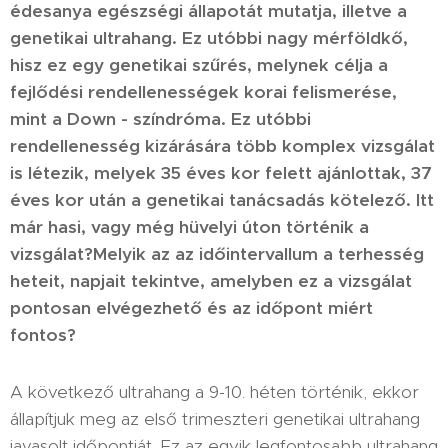
édesanya egészségi állapotát mutatja, illetve a
genetikai ultrahang. Ez utóbbi nagy mérföldkő,
hisz ez egy genetikai szűrés, melynek célja a
fejlődési rendellenességek korai felismerése,
mint a Down - színdróma. Ez utóbbi
rendellenesség kizárására több komplex vizsgálat
is létezik, melyek 35 éves kor felett ajánlottak, 37
éves kor után a genetikai tanácsadás kötelező.
Itt
már hasi, vagy még hüvelyi úton történik a
vizsgálat?
Melyik az az időintervallum a terhesség
heteit, napjait tekintve, amelyben ez a vizsgálat
pontosan elvégezhető és az időpont miért
fontos?
A következő ultrahang a 9-10. héten történik, ekkor
állapítjuk meg az első trimeszteri genetikai ultrahang
javasolt időpontját. Ez az egyik legfontosabb ultrahang