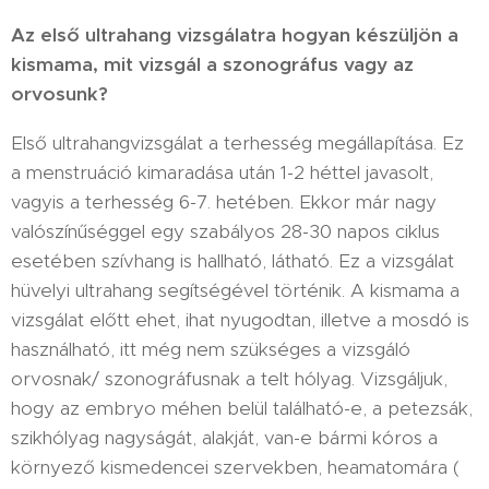
Az első ultrahang vizsgálatra hogyan készüljön a
kismama, mit vizsgál a szonográfus vagy az
orvosunk?
Első ultrahangvizsgálat a terhesség megállapítása. Ez
a menstruáció kimaradása után 1-2 héttel javasolt,
vagyis a terhesség 6-7. hetében. Ekkor már nagy
valószínűséggel egy szabályos 28-30 napos ciklus
esetében szívhang is hallható, látható. Ez a vizsgálat
hüvelyi ultrahang segítségével történik. A kismama a
vizsgálat előtt ehet, ihat nyugodtan, illetve a mosdó is
használható, itt még nem szükséges a vizsgáló
orvosnak/ szonográfusnak a telt hólyag. Vizsgáljuk,
hogy az embryo méhen belül található-e, a petezsák,
szikhólyag nagyságát, alakját, van-e bármi kóros a
környező kismedencei szervekben, heamatomára (