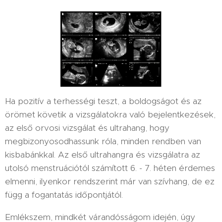
Ha pozitív a terhességi teszt, a boldogságot és az
örömet követik a vizsgálatokra való bejelentkezések,
az első orvosi vizsgálat és ultrahang, hogy
megbizonyosodhassunk róla, minden rendben van
kisbabánkkal. Az első ultrahangra és vizsgálatra az
utolsó menstruációtól számított 6. - 7. héten érdemes
elmenni, ilyenkor rendszerint már van szívhang, de ez
függ a fogantatás időpontjától.
Emlékszem, mindkét várandósságom idején, úgy