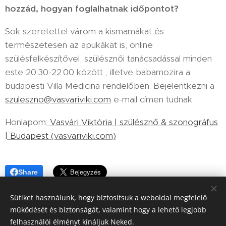
hozzád, hogyan foglalhatnak időpontot?
Sok szeretettel várom a kismamákat és
természetesen az apukákat is, online
szülésfelkészítővel, szülésznői tanácsadással minden
este 20:30-22:00 között , illetve babamozira a
budapesti Villa Medicina rendelőben. Bejelentkezni a
szuleszno@vasvariviki.com
e-mail címen tudnak.
Honlapom:
Vasvári Viktória | szülésznő & szonográfus
| Budapest (vasvariviki.com)
Share
Sütiket használunk, hogy biztosítsuk a weboldal megfelelő
működését és biztonságát, valamint hogy a lehető legjobb
felhasználói élményt kínáljuk Neked.