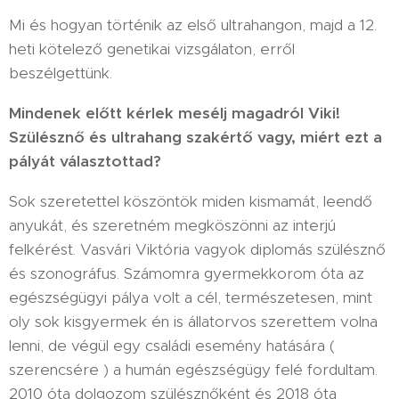
Mi és hogyan történik az első ultrahangon, majd a 12.
heti kötelező genetikai vizsgálaton, erről
beszélgettünk.
Mindenek előtt kérlek mesélj magadról Viki!
Szülésznő és ultrahang szakértő vagy, miért ezt a
pályát választottad?
Sok szeretettel köszöntök miden kismamát, leendő
anyukát, és szeretném megköszönni az interjú
felkérést. Vasvári Viktória vagyok diplomás szülésznő
és szonográfus. Számomra gyermekkorom óta az
egészségügyi pálya volt a cél, természetesen, mint
oly sok kisgyermek én is állatorvos szerettem volna
lenni, de végül egy családi esemény hatására (
szerencsére ) a humán egészségügy felé fordultam.
2010 óta dolgozom szülésznőként és 2018 óta