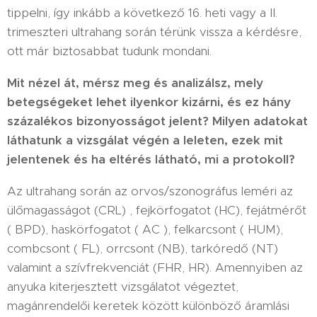
tippelni, így inkább a következő 16. heti vagy a II.
trimeszteri ultrahang során térünk vissza a kérdésre,
ott már biztosabbat tudunk mondani.
Mit nézel át, mérsz meg és analizálsz, mely
betegségeket lehet ilyenkor kizárni, és ez hány
százalékos bizonyosságot jelent?
Milyen adatokat
láthatunk a vizsgálat végén a leleten, ezek mit
jelentenek és ha eltérés látható, mi a protokoll?
Az ultrahang során az orvos/szonográfus leméri az
ülőmagasságot (CRL) , fejkörfogatot (HC), fejátmérőt
( BPD), haskörfogatot ( AC ), felkarcsont ( HUM),
combcsont ( FL), orrcsont (NB), tarkóredő (NT)
valamint a szívfrekvenciát (FHR, HR). Amennyiben az
anyuka kiterjesztett vizsgálatot végeztet,
magánrendelői keretek között különböző áramlási