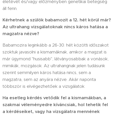
életévét és/vagy előzményben genetikai betegség
áll fenn.
Kérhetnek a szülök babamozit a 12. hét körül már?
Az ultrahang vizsgálatoknak nincs káros hatása a
magzatra nézve?
Babamozira leginkább a 26-30. hét közötti időszakot
szoktuk javasolni a kismamáknak, amikor a magzat is
már úgymond "husisabb", látványosabbak a vonások,
mimikák, mozgások. Az ultrahangnak jelen tudásunk
szerint semmilyen káros hatása nincs, sem a
magzatra, sem az anyára nézve. Akár naponta
többször is elvégezhetőek a vizsgálatok.
Ha esetleg kérdés vetődik fel a kismamákban, a
szakmai véleményedre kíváncsiak, hol tehetik fel
a kérdéseiket, vagy ha vizsgálatra mennének