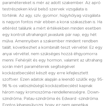
paramétereket is mér az adott szakember. Az apró
testrészeken kívül belső szervek vizsgálata is
történik. Az agy, szív, gyomor, húgyhólyag vizsgálata
is nagyon fontos már ebben a korai szakaszban is. Ha
eltérést találunk a mért értékekben minden esetben
egy kontroll ultrahangot javaslunk pár nap, egy hét
múlva. Amennyiben a szakember mindent rendben
talált, következhet a kombinált-teszt vérvétel. Ez egy
anyai vérvétel, nem szükséges hozzá éhgyomorra
menni. Fehérjét és egy hormon, valamint az ultrahang
során mért paraméterek segítségével
kockázatbecslést készít egy erre kifejlesztett
szoftver. Ezen adatok alapján a leendő szülők egy 95-
96 %-os valószínűségű kockázatbecslést kapnak
három nagy kromoszóma-rendellenességre, Down-
szindróma, Patau-szindróma és Edward -szindróma.
Fontos kihangsúlyozni, hogy ez nem genetikai