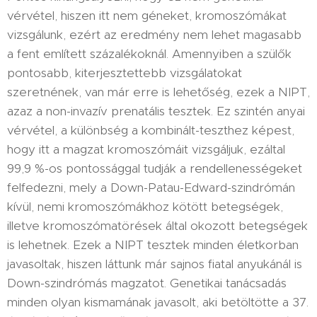
vérvétel, hiszen itt nem géneket, kromoszómákat
vizsgálunk, ezért az eredmény nem lehet magasabb
a fent említett százalékoknál. Amennyiben a szülők
pontosabb, kiterjesztettebb vizsgálatokat
szeretnének, van már erre is lehetőség, ezek a NIPT,
azaz a non-invazív prenatális tesztek. Ez szintén anyai
vérvétel, a különbség a kombinált-teszthez képest,
hogy itt a magzat kromoszómáit vizsgáljuk, ezáltal
99,9 %-os pontossággal tudják a rendellenességeket
felfedezni, mely a Down-Patau-Edward-szindrómán
kívül, nemi kromoszómákhoz kötött betegségek,
illetve kromoszómatörések által okozott betegségek
is lehetnek. Ezek a NIPT tesztek minden életkorban
javasoltak, hiszen láttunk már sajnos fiatal anyukánál is
Down-szindrómás magzatot. Genetikai tanácsadás
minden olyan kismamának javasolt, aki betöltötte a 37.