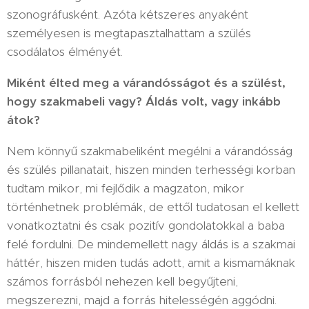
szonográfusként. Azóta kétszeres anyaként
személyesen is megtapasztalhattam a szülés
csodálatos élményét.
Miként élted meg a várandósságot és a szülést,
hogy szakmabeli vagy? Áldás volt, vagy inkább
átok?
Nem könnyű szakmabeliként megélni a várandósság
és szülés pillanatait, hiszen minden terhességi korban
tudtam mikor, mi fejlődik a magzaton, mikor
történhetnek problémák, de ettől tudatosan el kellett
vonatkoztatni és csak pozitív gondolatokkal a baba
felé fordulni. De mindemellett nagy áldás is a szakmai
háttér, hiszen miden tudás adott, amit a kismamáknak
számos forrásból nehezen kell begyűjteni,
megszerezni, majd a forrás hitelességén aggódni.