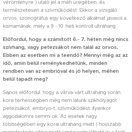
vérömlenyre ) utaló jel a méh üregében, és
természetesen a szívműködést. Ekkor a vizsgáló
orvos, szonográfus egy következő alkalmat javasol a
kismamának, mely a 9 - 10. heti kontroll ultrahang.
Előfordul, hogy a számított 6.- 7. héten még nincs
szívhang, vagy petezsákot nem talál az orvos.
Ebben az esetben mi a teendő? Mennyi még az az
idő, amin belül reménykedhetünk, minden
rendben van az embrióval és jó helyen, méhen
belül tapadt meg?
Sajnos előfordul, hogy a várva-várt ultrahang során
kora terhességben még nem látunk szikhólyagot,
petezsákot, embryo-t, szívműködést. Ilyenkor
aggodalomra semmi ok. Az esetek nagy
többségében egy korai ultrahang miatt ( hosszabb
menstruációs ciklus miatt ) még nem láthatóak a fent