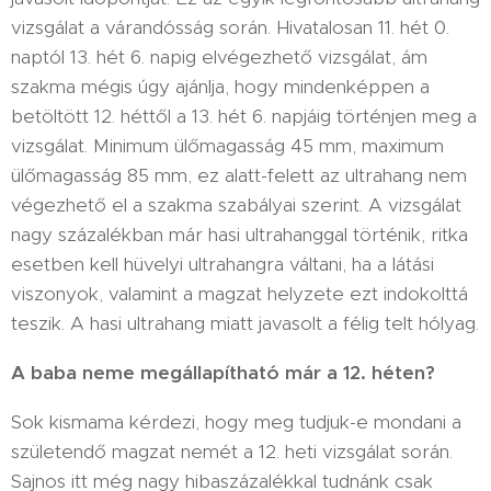
vizsgálat a várandósság során. Hivatalosan 11. hét 0.
naptól 13. hét 6. napig elvégezhető vizsgálat, ám
szakma mégis úgy ajánlja, hogy mindenképpen a
betöltött 12. héttől a 13. hét 6. napjáig történjen meg a
vizsgálat. Minimum ülőmagasság 45 mm, maximum
ülőmagasság 85 mm, ez alatt-felett az ultrahang nem
végezhető el a szakma szabályai szerint. A vizsgálat
nagy százalékban már hasi ultrahanggal történik, ritka
esetben kell hüvelyi ultrahangra váltani, ha a látási
viszonyok, valamint a magzat helyzete ezt indokolttá
teszik. A hasi ultrahang miatt javasolt a félig telt hólyag.
A baba neme megállapítható már a 12. héten?
Sok kismama kérdezi, hogy meg tudjuk-e mondani a
születendő magzat nemét a 12. heti vizsgálat során.
Sajnos itt még nagy hibaszázalékkal tudnánk csak