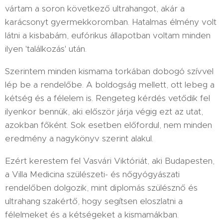
vártam a soron következő ultrahangot, akár a
karácsonyt gyermekkoromban. Hatalmas élmény volt
látni a kisbabám, eufórikus állapotban voltam minden
ilyen 'találkozás' után.
Szerintem minden kismama torkában dobogó szívvel
lép be a rendelőbe. A boldogság mellett, ott lebeg a
kétség és a félelem is. Rengeteg kérdés vetődik fel
ilyenkor bennük, aki először járja végig ezt az utat,
azokban főként. Sok esetben előfordul, nem minden
eredmény a nagykönyv szerint alakul.
Ezért kerestem fel Vasvári Viktóriát, aki Budapesten,
a Villa Medicina szülészeti- és nőgyógyászati
rendelőben dolgozik, mint diplomás szülésznő és
ultrahang szakértő, hogy segítsen eloszlatni a
félelmeket és a kétségeket a kismamákban.