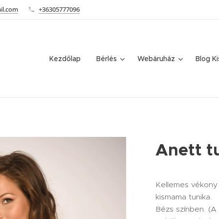
il.com
+36305777096
Kezdőlap
Bérlés
Webáruház
Blog K
Anett t
Kellemes vékony 
kismama tunika.
Bézs színben. (A