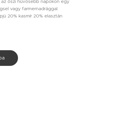
t az őszi hűvösebb napokon egy
gsel vagy farmernadrággal.
jú 20% kasmír 20% elasztán
ba