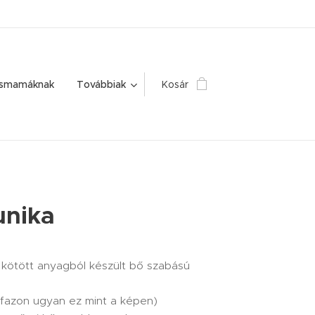
ismamáknak
Továbbiak
Kosár
unika
kötött anyagból készült bő szabású
 fazon ugyan ez mint a képen)