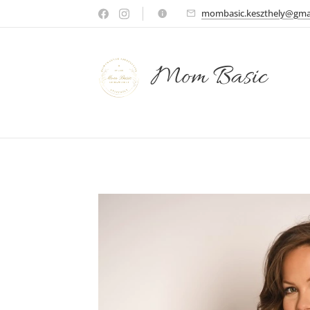
mombasic.keszthely@gma
Mom Basic