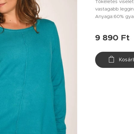
Tökéletes visele
vastagabb leggin
Anyaga:60% gyap
9 890
Ft
Kosár