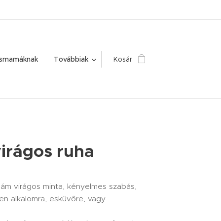
ismamáknak
Továbbiak
Kosár
irágos ruha
ám virágos minta, kényelmes szabás,
yen alkalomra, esküvőre, vagy