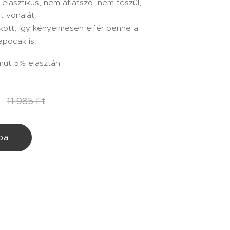
, elasztikus, nem átlátszó, nem feszül,
st vonalát.
akott, így kényelmesen elfér benne a
pocak is.
ut 5% elasztán
11 985
Ft
ba