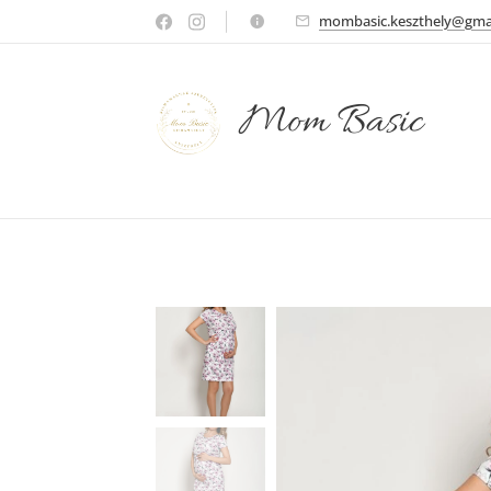
mombasic.keszthely@gma
Mom Basic