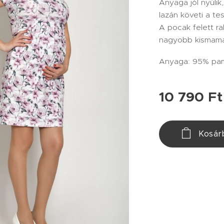
Anyaga jól nyúlik
lazán követi a te
A pocak felett r
nagyobb kismama
Anyaga: 95% pam
10 790
Ft
Kosár