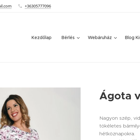
il.com
+36305777096
Kezdőlap
Bérlés
Webáruház
Blog K
Ágota v
Nagyon szép, vid
tökéletes bármil
hétköznapokra.