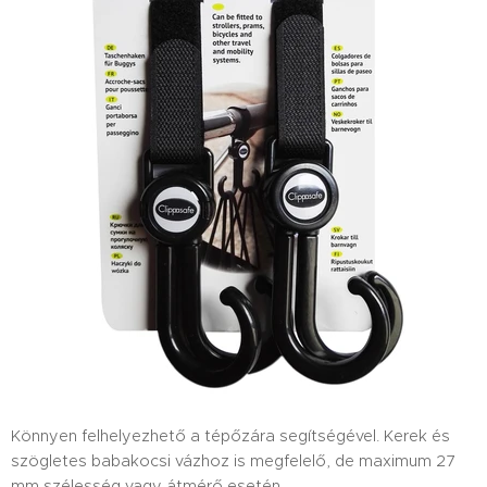
Könnyen felhelyezhető a tépőzára segítségével. Kerek és
szögletes babakocsi vázhoz is megfelelő, de maximum 27
mm szélesség vagy átmérő esetén.