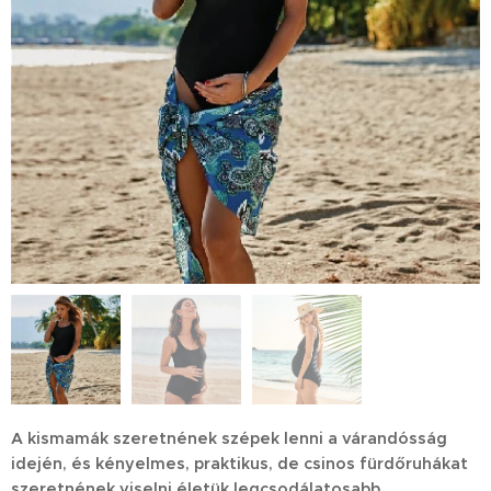
A kismamák szeretnének szépek lenni a várandósság
idején, és kényelmes, praktikus, de csinos fürdőruhákat
szeretnének viselni életük legcsodálatosabb