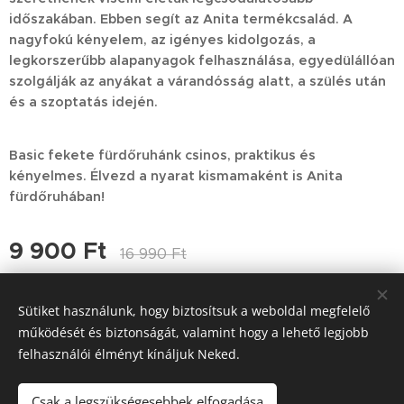
időszakában. Ebben segít az Anita termékcsalád. A
nagyfokú kényelem, az igényes kidolgozás, a
legkorszerűbb alapanyagok felhasználása, egyedülállóan
szolgálják az anyákat a várandósság alatt, a szülés után
és a szoptatás idején.
Basic fekete fürdőruhánk csinos, praktikus és
kényelmes. Élvezd a nyarat kismamaként is Anita
fürdőruhában!
9 900
Ft
16 990
Ft
Sütiket használunk, hogy biztosítsuk a weboldal megfelelő
működését és biztonságát, valamint hogy a lehető legjobb
© 2025 Mom-Basic
- Kismamaruha és szaküzlet
. Minden jog
felhasználói élményt kínáljuk Neked.
fenntartva..
Sütik
Csak a legszükségesebbek elfogadása