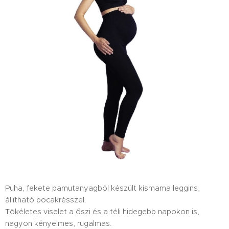
Puha, fekete pamutanyagból készült kismama leggins,
állítható pocakrésszel.
Tökéletes viselet a őszi és a téli hidegebb napokon is,
nagyon kényelmes, rugalmas.