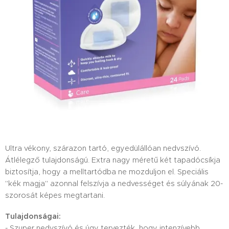
Ultra vékony, szárazon tartó, egyedülállóan nedvszívó.
Átlélegző tulajdonságú. Extra nagy méretű két tapadócsíkja
biztosítja, hogy a melltartódba ne mozduljon el. Speciális
"kék magja" azonnal felszívja a nedvességet és súlyának 20-
szorosát képes megtartani.
Tulajdonságai:
- Szuper nedvszívó és úgy tervezték, hogy intenzívebb