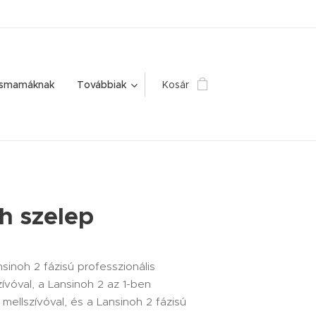
ismamáknak
Továbbiak
Kosár
h szelep
nsinoh 2 fázisú professzionális
ívóval, a Lansinoh 2 az 1-ben
mellszívóval, és a Lansinoh 2 fázisú