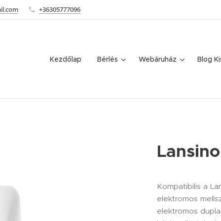
il.com
+36305777096
Kezdőlap
Bérlés
Webáruház
Blog K
Lansino
Kompatibilis a La
elektromos mellsz
elektromos dupla 