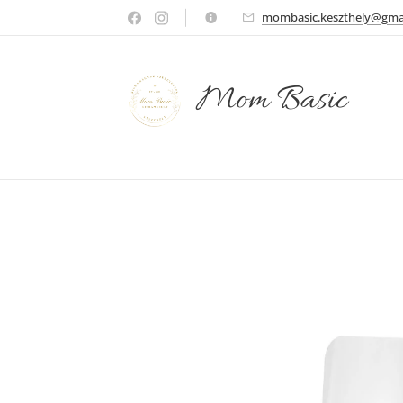
mombasic.keszthely@gma
Mom Basic