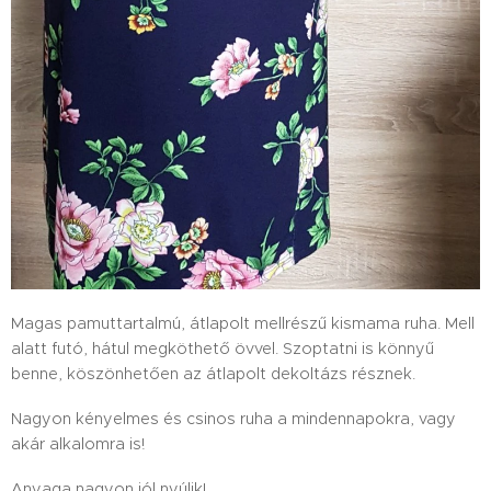
Magas pamuttartalmú, átlapolt mellrészű kismama ruha. Mell
alatt futó, hátul megköthető övvel. Szoptatni is könnyű
benne, köszönhetően az átlapolt dekoltázs résznek.
Nagyon kényelmes és csinos ruha a mindennapokra, vagy
akár alkalomra is!
Anyaga nagyon jól nyúlik!