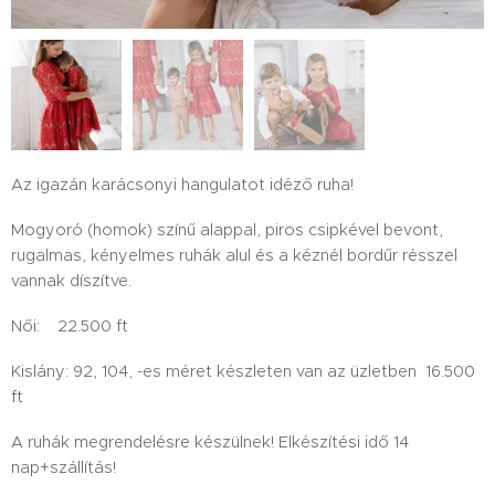
Az igazán karácsonyi hangulatot idéző ruha!
Mogyoró (homok) színű alappal, piros csipkével bevont,
rugalmas, kényelmes ruhák alul és a kéznél bordűr résszel
vannak díszítve.
Női: 22.500 ft
Kislány: 92, 104, -es méret készleten van az üzletben 16.500
ft
A ruhák megrendelésre készülnek! Elkészítési idő 14
nap+szállítás!