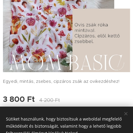
Egyedi, mintás, zsebes, cipzáros zsák az ovikezdéshez!
3 800
Ft
4 200
Ft
Sütiket használunk, hogy biztosítsuk a weboldal megfelelő
működését és biztonságát, valamint hogy a lehető legjobb
© 2025 Mom-Basic
- Kismamaruha és szaküzlet
. Minden jog