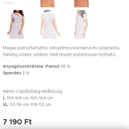
Magas pamuttartalmú, kényelmes kismama és szoptatós
hálóing szürke színben. Mell részen patentosan nyitható.
Anyagösszetétele: Pamut
95 %
Spandex
5 %
Méret Csípőbőség Mellbőség
L
104-108 cm 100-104 cm
XL
112-116 cm 108-112 cm
7 190
Ft