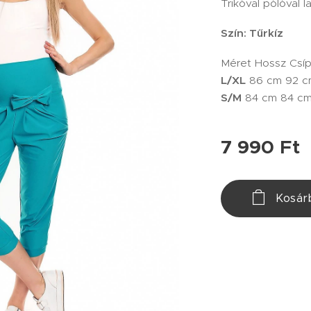
Trikóval pólóval 
Szín: Tűrkíz
Méret Hossz Csí
L/XL
86 cm 92 c
S/M
84 cm 84 c
7 990
Ft
Kosár