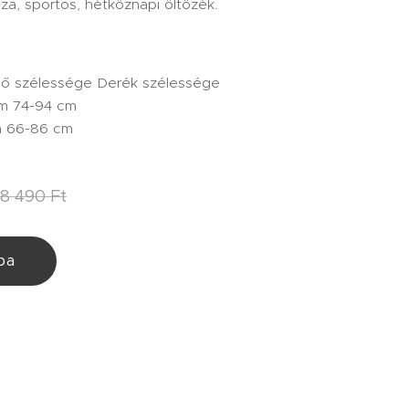
laza, sportos, hétköznapi öltözék.
pő szélessége Derék szélessége
m 74-94 cm
m 66-86 cm
8 490
Ft
ba