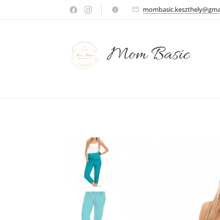
mombasic.keszthely@gma
Mom Basic