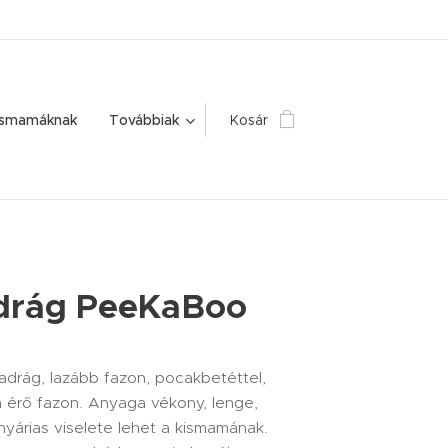
ismamáknak
Továbbiak
Kosár
drág PeeKaBoo
drág, lazább fazon, pocakbetéttel,
á érő fazon. Anyaga vékony, lenge,
nyárias viselete lehet a kismamának.