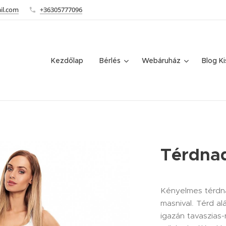
il.com
+36305777096
Kezdőlap
Bérlés
Webáruház
Blog K
Térdna
Kényelmes térdna
masnival. Térd al
igazán tavaszias-