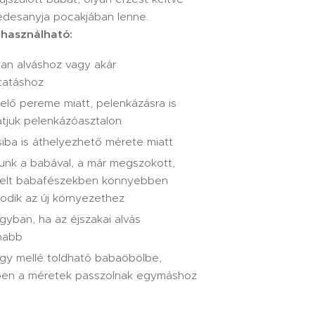
 édesanyja pocakjában lenne.
használható:
ban alváshoz vagy akár
ztatáshoz
elő pereme miatt, pelenkázásra is
atjuk pelenkázóasztalon
iba is áthelyezhető mérete miatt
zunk a babával, a már megszokott,
elt babafészekben könnyebben
odik az új környezethez
ágyban, ha az éjszakai alvás
nabb
ágy mellé toldható babaöbölbe,
en a méretek passzolnak egymáshoz