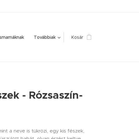
ismamáknak
Továbbiak
Kosár
zek - Rózsaszín-
int a neve is tükrözi, egy kis fészek,
 újszülött babát, olyan érzést keltve