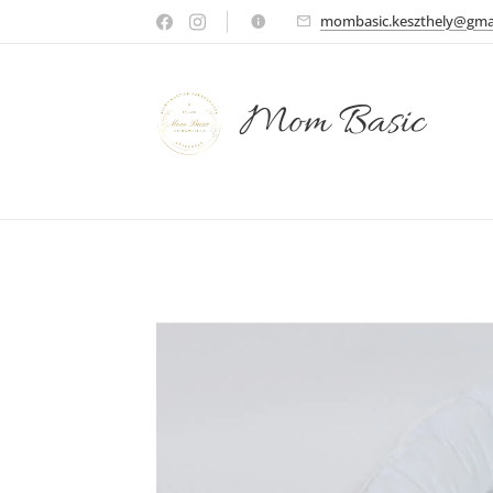
mombasic.keszthely@gma
Mom Basic