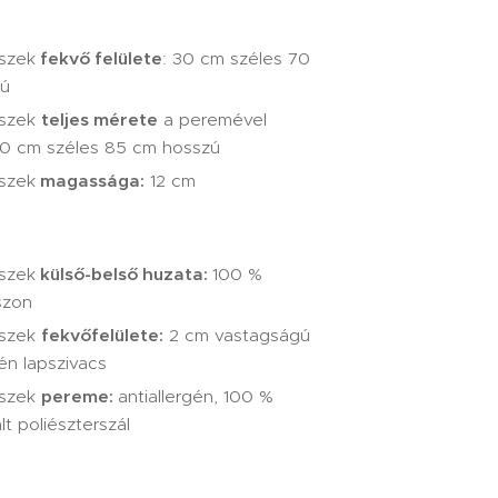
szek
fekvő felülete
: 30 cm széles 70
zú
észek
teljes mérete
a peremével
50 cm széles 85 cm hosszú
szek
magassága:
12 cm
szek
külső-belső huzat
a:
100 %
szon
észek
fekvőfelülete
:
2 cm vastagságú
gén lapszivacs
észek
pereme:
antiallergén, 100 %
ált poliészterszál