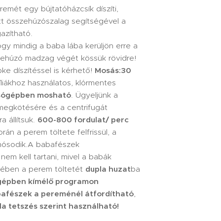
emét egy bújtatóházcsík díszíti,
t összehúzószalag segítségével a
azítható.
ogy mindig a baba lába kerüljön erre a
zehúzó madzag végét kössük rövidre!
ke díszítéssel is kérhető!
Mosás:
30
íliákhoz használatos, klórmentes
ógépben mosható
. Ügyeljünk a
megkötésére és a centrifugát
a állítsuk.
600-800 fordulat/ perc
rán a perem töltete felfrissül, a
mósodik.A babafészek
em kell tartani, mivel a babák
kében a perem töltetét
dupla huzat
ba
gépben kímélő programon
bafészek a pereménél
átfordítható
,
la tetszés szerint használható!