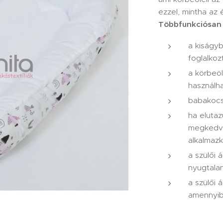
ezzel, mintha az
Többfunkciósan 
a kiságy
foglalko
a körbeöl
használh
babakocs
ha eluta
megkedv
alkalmazk
a szülői 
nyugtala
a szülői 
amennyib