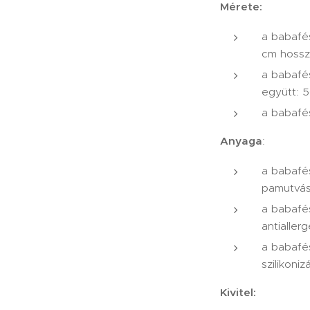
Mérete:
a babafé
cm hoss
a babaf
együtt: 
a babafé
Anyaga
:
a babafé
pamutvá
a babaf
antialler
a babaf
szilikoniz
Kivitel: