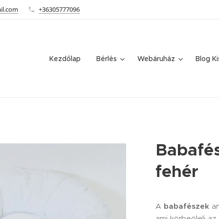
il.com
+36305777096
Kezdőlap
Bérlés
Webáruház
Blog K
Babafés
fehér
A
babafészek
am
ami körbeöleli az