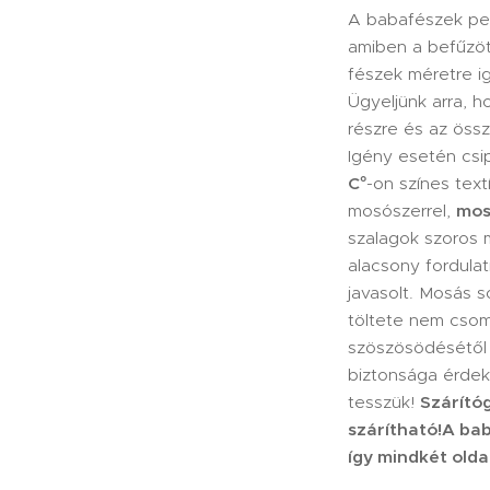
A babafészek per
amiben a befűzöt
fészek méretre ig
Ügyeljünk arra, h
részre és az öss
Igény esetén csip
C°
-on színes text
mosószerrel,
mos
szalagok szoros 
alacsony fordulatr
javasolt. Mosás so
töltete nem cso
szöszösödésétől n
biztonsága érde
tesszük!
Szárító
szárítható!
A ba
így mindkét olda