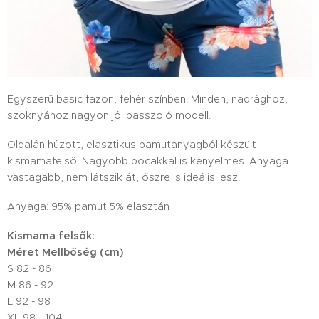
Egyszerű basic fazon, fehér színben. Minden, nadrághoz,
szoknyához nagyon jól passzoló modell.
Oldalán húzott, elasztikus pamutanyagból készült
kismamafelső. Nagyobb pocakkal is kényelmes. Anyaga
vastagabb, nem látszik át, őszre is ideális lesz!
Anyaga: 95% pamut 5% elasztán
Kismama felsők:
Méret
Mellbőség (cm)
S 82 - 86
M 86 - 92
L 92 - 98
XL 98 - 104