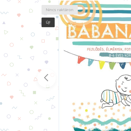
Nincs raktáron
Új!
tok a
 mert
 ebben.
vassátok
ékod a
t
en. A
t