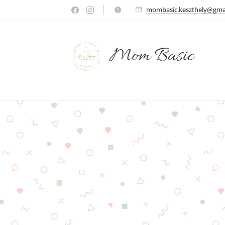
mombasic.keszthely@gma
Mom Basic