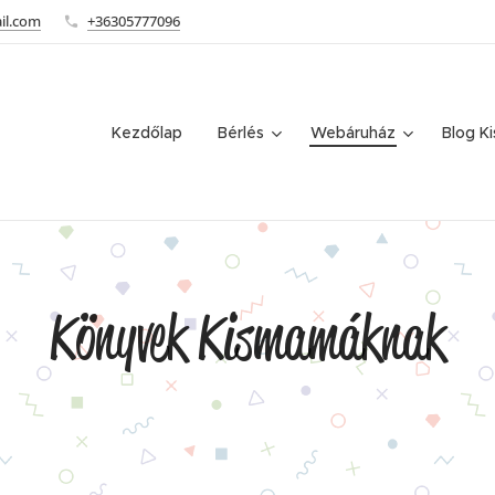
il.com
+36305777096
Kezdőlap
Bérlés
Webáruház
Blog K
Könyvek Kismamáknak