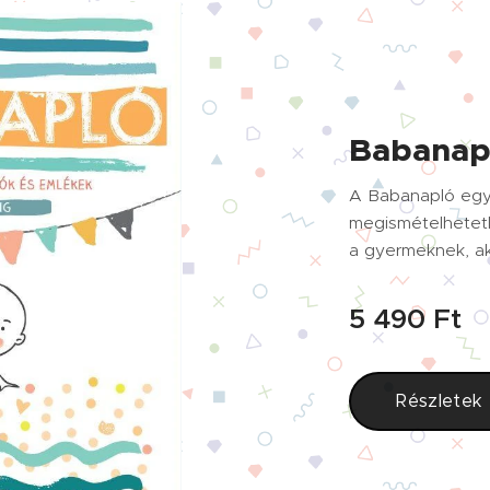
Babanap
A Babanapló egy 
megismételhetet
a gyermeknek, ak
cseperedését és 
benne a szülők. 
5 490
Ft
csupán néhány, 
papírképnek bizt
az elkallódástól 
Részletek
feljegyzéseivel a
megőrzésre érdem
melyek is ezek ?