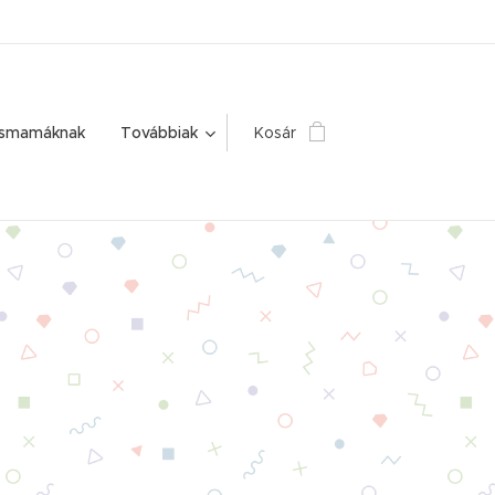
ismamáknak
Továbbiak
Kosár