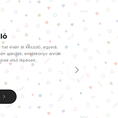
Nincs raktáron
ló
hat éven át készülő, egyedi,
len ajándék, emlékkönyv annak
inek első lépéseit,
mindennapjait megörökítik
Különleges fotóalbum, amely
de annál fontosabb
osít méltó helyet és védelmet
- kiegészítve a szülők kézírásos
 fejlődés mérföldköveiről és a
es pillanatokról. Hogy
 A válogatásban segítenek a